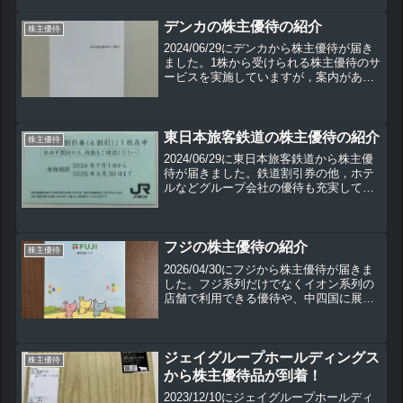
で年1回，クオカードが貰えます。 5年
以上の継続...
デンカの株主優待の紹介
株主優待
2024/06/29にデンカから株主優待が届き
ました。1株から受けられる株主優待のサ
ービスを実施していますが，案内がある
まで私は株主優待の実施を知りませんで
した。デンカは配当利回りが高いので，
配当金目当ての投資もいいかもしれませ
ん。
東日本旅客鉄道の株主優待の紹介
株主優待
2024/06/29に東日本旅客鉄道から株主優
待が届きました。鉄道割引券の他，ホテ
ルなどグループ会社の優待も充実してい
ます。この株主優待の内容や使用方法な
どを紹介していきます。
フジの株主優待の紹介
株主優待
2026/04/30にフジから株主優待が届きま
した。フジ系列だけでなくイオン系列の
店舗で利用できる優待や、中四国に展開
するスーパーならではの優待となってい
ます。興味のある方は是非ご覧くださ
い。
ジェイグループホールディングス
株主優待
から株主優待品が到着！
2023/12/10にジェイグループホールディ