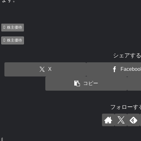
株主優待
株主優待
シェアす
X
Faceboo
コピー
フォローす