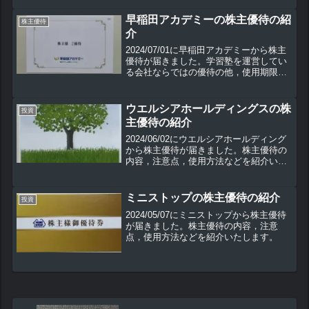
早稲田アカデミーの株主優待の紹
株主優待
介
2024/07/01に早稲田アカデミーから株主
優待が届きました。学習塾を運営してい
る会社ならではの優待の他，使用期限の
ない人気優待も実施しています。こちら
の株主優待の内容や使用方法などを紹介
していきます。
ウエルシアホールディングスの株
投資
主優待の紹介
2024/06/02にウエルシアホールディング
から株主優待が届きました。株主優待の
内容，注意点，使用方法などを紹介いた
します。
ミニストップの株主優待の紹介
投資
2024/05/07にミニストップから株主優待
が届きました。株主優待の内容，注意
点，使用方法などを紹介いたします。