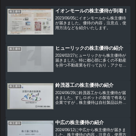
イオンモールの株主優待が到着！
株主優待
2023/06/05にイオンモールから株主優待
が届きました。優待の内容，注意点，使
用方法などを紹介いたします。
ヒューリックの株主優待の紹介
株主優待
2024/02/27ヒューリックから株主優待が
届きました。特に都心部に多くの不動産
を持つ不動産業を行っており，アクセス
の良さにも強みを持っています。配当利
回りも良く，10年以上の連続増配を実施
しています。株主優待の内容300株以上
で年1回，...
鈴茂器工の株主優待の紹介
株主優待
2024/06/29に鈴茂器工から株主優待が届
きました。すしロボットの製造で有名な
企業ですが，株主優待は自社製品以外で
使用できる使い勝手のいいものとなって
います。こちらの株主優待の内容や使用
方法などを紹介していきます。
中広の株主優待の紹介
株主優待
2024/06/12に中広から株主優待が届きま
した。株主優待の内容，注意点，使用方