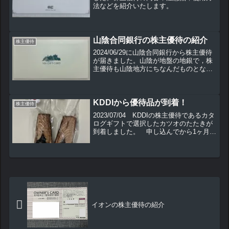
法などを紹介いたします。
山陰合同銀行の株主優待の紹介
株主優待
2024/06/29に山陰合同銀行から株主優待
が届きました。山陰が地盤の地銀で，株
主優待も山陰地方にちなんだものとなっ
ています。こちらの株主優待の内容や使
用方法を紹介したいと思います。
KDDIから優待品が到着！
株主優待
2023/07/04 KDDIの株主優待であるカタ
ログギフトで選択したカツオのたたきが
到着しました。 申し込んでから1ヶ月弱
の到着でした。 選択したものによって
は多少前後するかもしれないので，あく
まで参考程度に。 携帯電話の三大キ
ャリアで...
イオンの株主優待の紹介