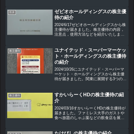
ゼビオホールディングスの株主優
投資
待の紹介
2024/6/17ゼビオホールディングスから株
主優待が届きました。株主優待の内容，
注意点，使用方法などを紹介いたしま
す。
ユナイテッド・スーパーマーケッ
株主優待
ト・ホールディングスの株主優待
の紹介
2024/10/26にユナイテッド・スーパーマ
ーケット・ホールディングスから株主優
待が届きました。関東に展開する3つのイ
オン系の店舗の持ち株会社で、各店舗で
使用できる株主優待の他、近くに店舗が
ない方も楽しめる優待となっています。
すかいらーくHDの株主優待の紹
株主優待
こちらの株主優待の内容や使用方法など
介
を紹介していきます。
2024/03/16すかいらーくHDの株主優待が
届きました。ファミレス大手のガストや
食べ放題のしゃぶ葉などの飲食店を展開
しています。コロナ禍では業績が低迷し
ましたが，新型コロナ流行前ほどではな
いものの業績も回復し，復配もしまし
たけびしの株主優待の紹介