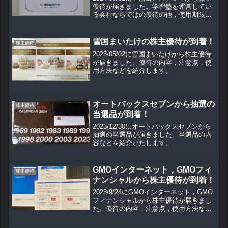
優待が届きました。学習塾を運営してい
る会社ならではの優待の他，使用期限の
ない人気優待も実施しています。こちら
の株主優待の内容や使用方法などを紹介
していきます。
雪国まいたけの株主優待が到着！
株主優待
2023/05/02に雪国まいたけから株主優待
が届きました。優待の内容，注意点，使
用方法などを紹介します。
オートバックスセブンから抽選の
株主優待
当選品が到着！
2023/12/30にオートバックスセブンから
抽選の当選品が届きました。当選品の内
容などを紹介いたします。
GMOインターネット，GMOフィ
株主優待
ナンシャルから株主優待が到着！
2023/9/24にGMOインターネット，GMO
フィナンシャルから株主優待が届きまし
た。優待の内容，注意点，使用方法など
を紹介いたします。