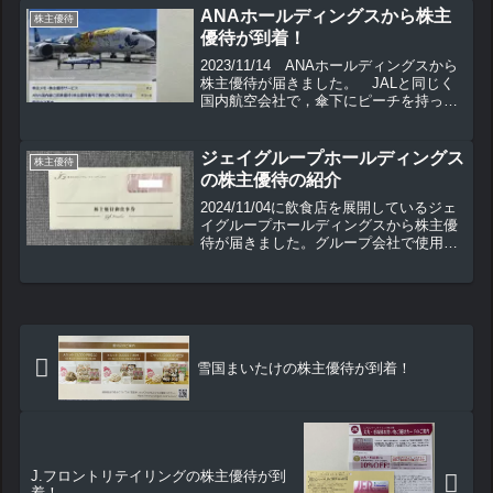
ANAホールディングスから株主
株主優待
優待が到着！
2023/11/14 ANAホールディングスから
株主優待が届きました。 JALと同じく
国内航空会社で，傘下にピーチを持って
います。 コロナ禍から航空需要も復活
し，2024年から配当金も出る予定となり
ました。今後もさらに業績が上がってい
ジェイグループホールディングス
株主優待
くこと...
の株主優待の紹介
2024/11/04に飲食店を展開しているジェ
イグループホールディングスから株主優
待が届きました。グループ会社で使用で
きる優待の他、近くに店舗がない方も楽
しめる優待となっています。こちらの株
主優待の内容や使用方法について紹介し
ていきます。
雪国まいたけの株主優待が到着！
J.フロントリテイリングの株主優待が到
着！