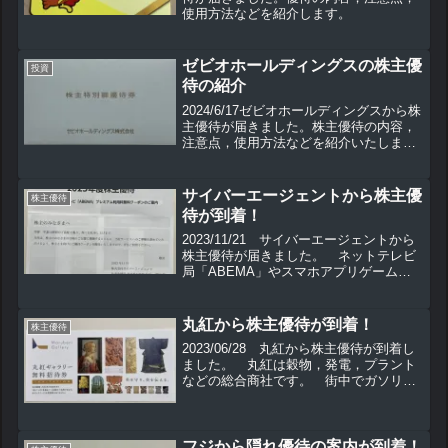
使用方法などを紹介します。
ゼビオホールディングスの株主優
投資
待の紹介
2024/6/17ゼビオホールディングスから株
主優待が届きました。株主優待の内容，
注意点，使用方法などを紹介いたしま
す。
サイバーエージェントから株主優
株主優待
待が到着！
2023/11/21 サイバーエージェントから
株主優待が届きました。 ネットテレビ
局「ABEMA」やスマホアプリゲーム
「ウマ娘」を運営しているインターネッ
ト関連会社です。 私の住んでいる地域
ではABEMAでしか放送されないスポー
丸紅から株主優待が到着！
株主優待
ツ中継もある...
2023/06/28 丸紅から株主優待が到着し
ました。 丸紅は穀物，発電，プラント
などの総合商社です。 街中でガソリン
スタンドを見かけることもあります。優
待の内容 丸紅ギャラリー無料招待券が
貰えます。 このギャラリーは常設展で
はなく，期間限...
フジから隠れ優待の案内が到着！