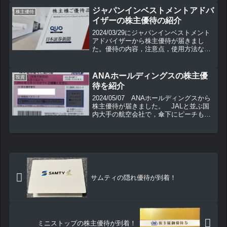
内容・注意点 300株以上でクオカード
が貰えます。...
ジャパンインベストメントアドバ
株主優待
イザーの株主優待の紹介
2024/03/29にジャパンインベストメント
アドバイザーから株主優待が届きまし
た。優待の内容，注意点，使用方法など
を紹介いたします。
ANAホールディングスの株主優
投資
待を紹介
2024/05/07 ANAホールディングスから
株主優待が届きました。 JALと並ぶ国
内大手の航空会社で，傘下にピーチもあ
ります。株主優待の内容 100株以上で
株主優待価格で利用できる「ANA国内線
ご搭乗優待」などがもらえます。ANA国
内線...
サムティの隠れ優待が到着！
ミニストップの株主優待が到着！