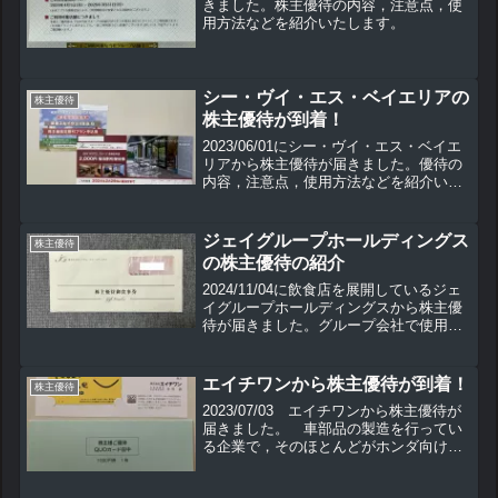
きました。株主優待の内容，注意点，使
用方法などを紹介いたします。
シー・ヴイ・エス・ベイエリアの
株主優待
株主優待が到着！
2023/06/01にシー・ヴイ・エス・ベイエ
リアから株主優待が届きました。優待の
内容，注意点，使用方法などを紹介いた
します。
ジェイグループホールディングス
株主優待
の株主優待の紹介
2024/11/04に飲食店を展開しているジェ
イグループホールディングスから株主優
待が届きました。グループ会社で使用で
きる優待の他、近くに店舗がない方も楽
しめる優待となっています。こちらの株
主優待の内容や使用方法について紹介し
エイチワンから株主優待が到着！
株主優待
ていきます。
2023/07/03 エイチワンから株主優待が
届きました。 車部品の製造を行ってい
る企業で，そのほとんどがホンダ向けと
なっています。 株価は新型コロナ以前
の水準までも戻してきています。優待の