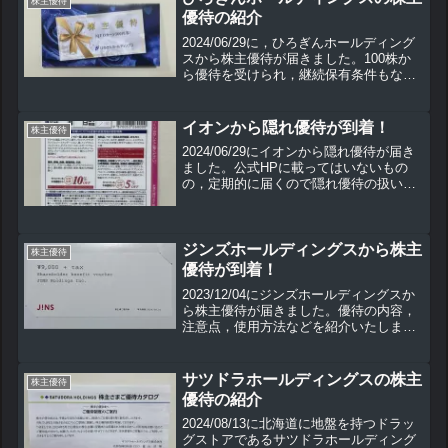
株主優待
優待の紹介
2024/06/29に，ひろぎんホールディング
スから株主優待が届きました。100株か
ら優待を受けられ，継続保有条件もな
く，配当利回りも高い優待銘柄です。優
待の種類が多いのも特徴である本銘柄の
株主優待の内容や使用方法などを紹介し
イオンから隠れ優待が到着！
株主優待
ます。
2024/06/29にイオンから隠れ優待が届き
ました。公式HPに載ってはいないもの
の，定期的に届くので隠れ優待の扱いか
なと感じています。お得なので，利用さ
せていただいています。
ジンズホールディングスから株主
株主優待
優待が到着！
2023/12/04にジンズホールディングスか
ら株主優待が届きました。優待の内容，
注意点，使用方法などを紹介いたしま
す。
サツドラホールディングスの株主
株主優待
優待の紹介
2024/08/13に北海道に地盤を持つドラッ
グストアであるサツドラホールディング