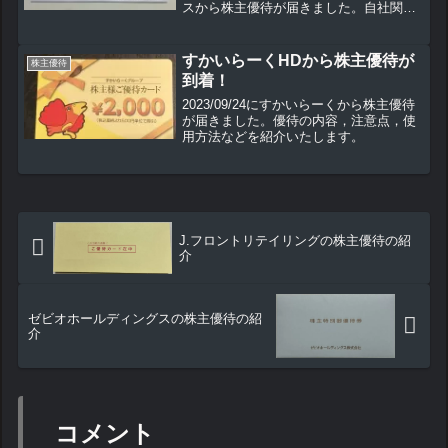
スから株主優待が届きました。自社関連
の株主優待だけでなく，近くに店舗のな
い方も楽しめる優待となっています。こ
の株主優待の内容や使用方法などを紹介
すかいらーくHDから株主優待が
株主優待
いたします。
到着！
2023/09/24にすかいらーくから株主優待
が届きました。優待の内容，注意点，使
用方法などを紹介いたします。
J.フロントリテイリングの株主優待の紹
介
ゼビオホールディングスの株主優待の紹
介
コメント